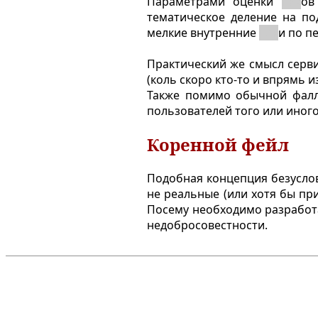
Параметрами оценки
пак
ов
тематическое деление на по
мелкие внутренние
пак
и по п
Практический же смысл серви
(коль скоро кто-то и впрямь 
Также помимо обычной фалл
пользователей того или иног
Коренной фейл
Подобная концепция безуслов
не реальные (или хотя бы пр
Посему необходимо разработа
недобросовестности.