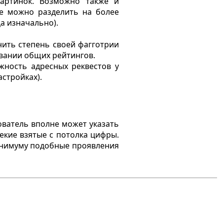
артинок. Возможно также и
е можно разделить на более
а изначально).
нить степень своей фагготрии
овании общих рейтингов.
ность адресных реквестов у
астройках).
ователь вполне может указать
екие взятые с потолка цифры.
минимуму подобные проявления