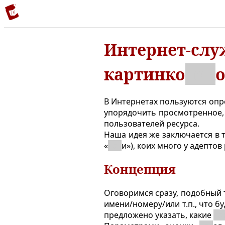
Интернет-слу
картинко
пак
о
В Интернетах пользуются опр
упорядочить просмотренное, 
пользователей ресурса.
Наша идея же заключается в 
«
пак
и»), коих много у адепто
Концепция
Оговоримся сразу, подобный
имени/номеру/или т.п., что 
предложено указать, какие
па