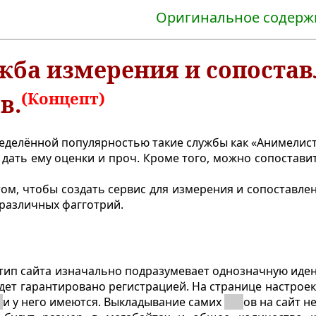
Оригинальное содер
жба измерения и сопоста
(Концепт)
в.
еделённой популярностью такие службы как «Анимелис
дать ему оценки и проч. Кроме того, можно сопоставит
том, чтобы создать сервис для измерения и сопоставлен
в различных фагготрий.
 тип сайта изначально подразумевает однозначную иде
будет гарантировано регистрацией. На странице настрое
к
и у него имеются. Выкладывание самих
пак
ов на сайт н