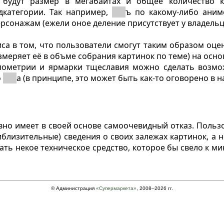
 будут размер в мегабайтах и общее количество к
дкатегории. Так например,
пак
ъ по какому-либо аним
ерсонажам (ежели оное деление присутствует у владельц
са в том, что пользователи смогут таким образом оце
измеряет её в объме собрания картинок по теме) на осн
ометрии и ярмарки тщеславия можно сделать возмож
о
пак
а (в принципе, это может быть как-то оговорено в н
но имеет в своей основе самоочевидный отказ. Польз
иблизительные) сведения о своих залежах картинок, а н
ть некое техническое средство, которое бы свело к 
© Администрация
«Супермаркета»
, 2008–2026 гг.