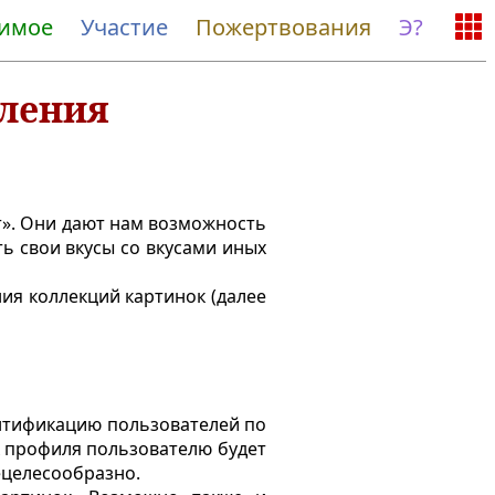
жимое
Участие
Пожертвования
Э?
вления
т». Они дают нам возможность
ь свои вкусы со вкусами иных
ия коллекций картинок (далее
нтификацию пользователей по
к профиля пользователю будет
ецелесообразно.